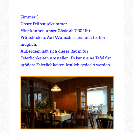
Zimmer 3
Unser Frühstückzimmer.
Hier können unser Gäste ab 7:00 Uhr
Frühstücken. Auf Wunsch ist es auch früher
möglich.
Außerdem läßt sich dieser Raum für
Feierlichkeiten umstellen. Es kann eine Tafel für
größere Feierlichkeiten festlich gedeckt werden.